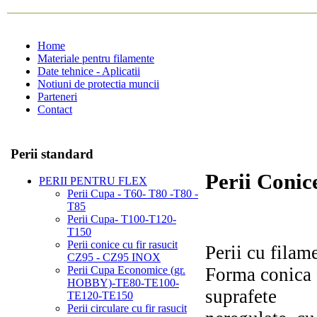
Home
Materiale pentru filamente
Date tehnice - Aplicatii
Notiuni de protectia muncii
Parteneri
Contact
Perii standard
Perii Con
PERII PENTRU FLEX
Perii Cupa - T60- T80 -T80 -
T85
Perii Cupa- T100-T120-
T150
Perii conice cu fir rasucit
Perii cu filame
CZ95 - CZ95 INOX
Forma conica f
Perii Cupa Economice (gr.
HOBBY)-TE80-TE100-
suprafete
TE120-TE150
Perii circulare cu fir rasucit