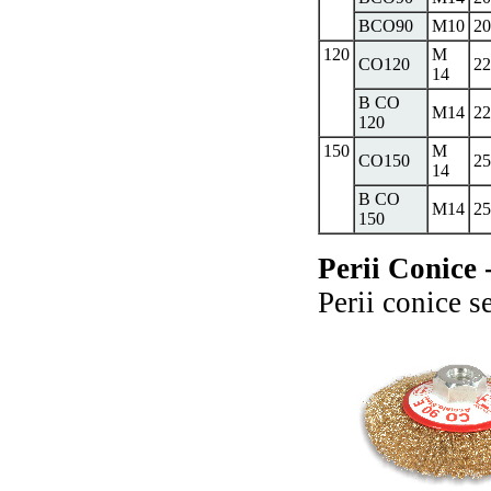
BCO90
M10
20
120
M
CO120
22
14
B CO
M14
22
120
150
M
CO150
25
14
B CO
M14
25
150
Perii Conice 
Perii conice s