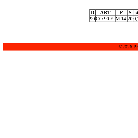
D
ART
F
S
ø
90
CO 90 E
M 14
20
0,
©2026 