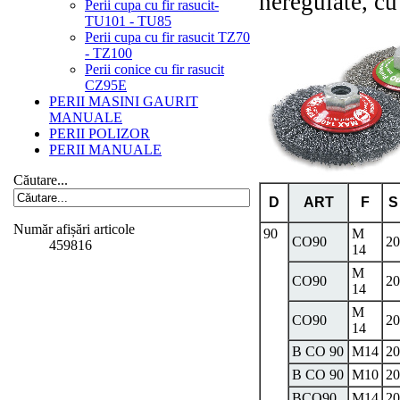
neregulate, cu
Perii cupa cu fir rasucit-
TU101 - TU85
Perii cupa cu fir rasucit TZ70
- TZ100
Perii conice cu fir rasucit
CZ95E
PERII MASINI GAURIT
MANUALE
PERII POLIZOR
PERII MANUALE
Căutare...
D
ART
F
S
Număr afișări articole
90
M
CO90
20
459816
14
M
CO90
20
14
M
CO90
20
14
B CO 90
M14
20
B CO 90
M10
20
BCO90
M14
20