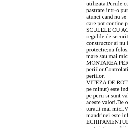
utilizata.Periile 
pastrate intr-o pu
atunci cand nu se
care pot contine p
SCULELE CU AC
regulile de securi
constructor si nu 
protectie;nu folos
mare sau mai mic 
MONTAREA PERIIL
periilor.Controlat
periilor.
VITEZA DE ROTA
pe minut) este ind
pe perii si sunt v
aceste valori.De o
turatii mai mici.V
mandrinei este inf
ECHIPAMENTUL D