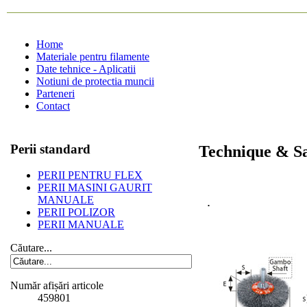
Home
Materiale pentru filamente
Date tehnice - Aplicatii
Notiuni de protectia muncii
Parteneri
Contact
Perii standard
Technique & Sa
PERII PENTRU FLEX
PERII MASINI GAURIT
.
MANUALE
PERII POLIZOR
PERII MANUALE
Căutare...
Număr afișări articole
459801