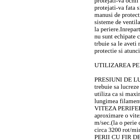
protejati-va ochi
protejati-va fata s
manusi de protecti
sisteme de ventila
la periere.Inrepar
nu sunt echipate 
trbuie sa le aveti
protectie si atunc
UTILIZAREA PE
PRESIUNI DE LU
trebuie sa lucreze
utiliza ca si max
lungimea filament
VITEZA PERIFERIC
aproximare o vite
m/sec.(la o perie
circa 3200 rot/mi
PERII CU FIR DE