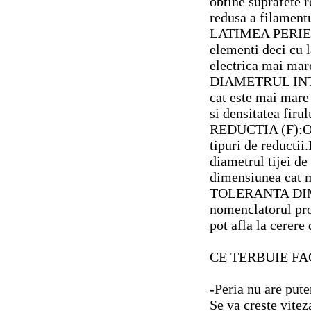
obtine suprafete 
redusa a filamentu
LATIMEA PERIEI (
elementi deci cu 
electrica mai mare
DIAMETRUL INTER
cat este mai mare
si densitatea firul
REDUCTIA (F):Ori
tipuri de reductii.
diametrul tijei de
dimensiunea cat m
TOLERANTA DIME
nomenclatorul pro
pot afla la cerere 
CE TERBUIE F
-Peria nu are pute
Se va creste vitez