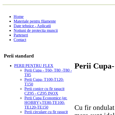
Home
Materiale pentru filamente
Date tehnice - Aplicatii
Notiuni de protectia muncii
Parteneri
Contact
Perii standard
Perii Cupa
PERII PENTRU FLEX
Perii Cupa - T60- T80 -T80 -
T85
Perii Cupa- T100-T120-
T150
Perii conice cu fir rasucit
CZ95 - CZ95 INOX
Perii Cupa Economice (gr.
HOBBY)-TE80-TE100-
Cu fir ondulat
TE120-TE150
Perii circulare cu fir rasucit