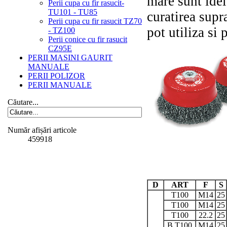
mare sunt idel
Perii cupa cu fir rasucit-
TU101 - TU85
curatirea supr
Perii cupa cu fir rasucit TZ70
pot utiliza si 
- TZ100
Perii conice cu fir rasucit
CZ95E
PERII MASINI GAURIT
MANUALE
PERII POLIZOR
PERII MANUALE
Căutare...
Număr afișări articole
459918
D
ART
F
S
T100
M14
25
T100
M14
25
T100
22.2
25
B T100
M14
25