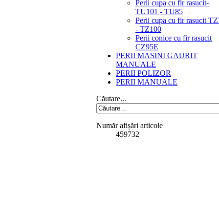
Perii cupa cu fir rasucit-
TU101 - TU85
Perii cupa cu fir rasucit T
- TZ100
Perii conice cu fir rasucit
CZ95E
PERII MASINI GAURIT
MANUALE
PERII POLIZOR
PERII MANUALE
Căutare...
Număr afișări articole
459732