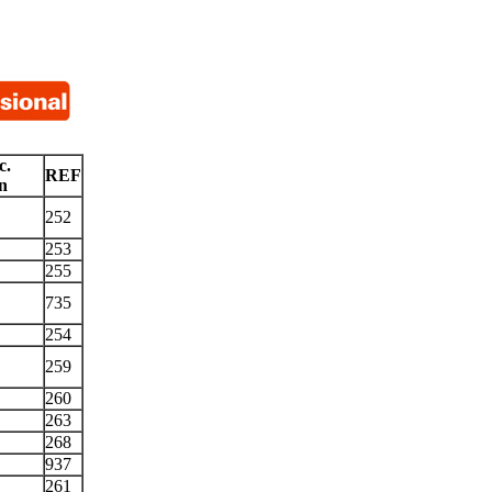
c.
REF
n
252
253
255
735
254
259
260
263
268
937
261