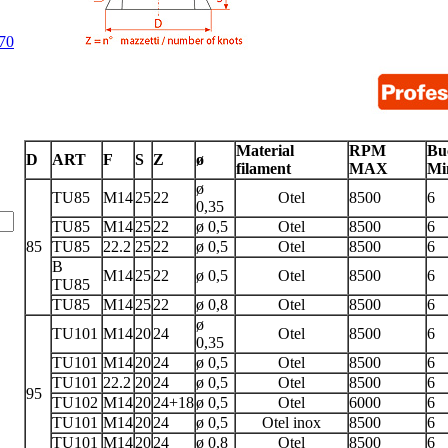
Z70
Material
RPM
Bu
D
ART
F
S
Z
ø
filament
MAX
Mi
ø
TU85
M14
25
22
Otel
8500
6
0,35
TU85
M14
25
22
ø 0,5
Otel
8500
6
85
TU85
22.2
25
22
ø 0,5
Otel
8500
6
B
M14
25
22
ø 0,5
Otel
8500
6
TU85
TU85
M14
25
22
ø 0,8
Otel
8500
6
ø
TU101
M14
20
24
Otel
8500
6
0,35
TU101
M14
20
24
ø 0,5
Otel
8500
6
TU101
22.2
20
24
ø 0,5
Otel
8500
6
95
TU102
M14
20
24+18
ø 0,5
Otel
6000
6
TU101
M14
20
24
ø 0,5
Otel inox
8500
6
TU101
M14
20
24
ø 0,8
Otel
8500
6