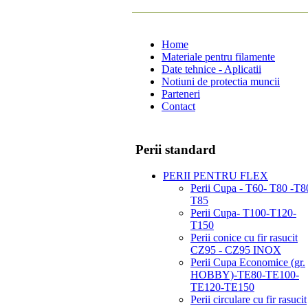
Home
Materiale pentru filamente
Date tehnice - Aplicatii
Notiuni de protectia muncii
Parteneri
Contact
Perii standard
PERII PENTRU FLEX
Perii Cupa - T60- T80 -T8
T85
Perii Cupa- T100-T120-
T150
Perii conice cu fir rasucit
CZ95 - CZ95 INOX
Perii Cupa Economice (gr.
HOBBY)-TE80-TE100-
TE120-TE150
Perii circulare cu fir rasucit