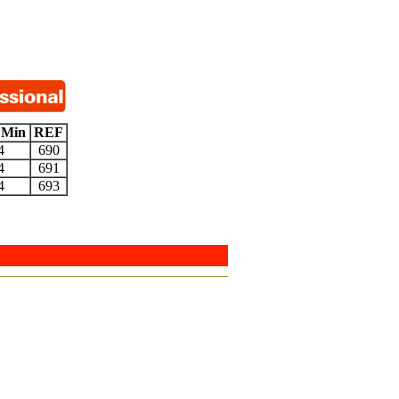
 Min
REF
4
690
4
691
4
693