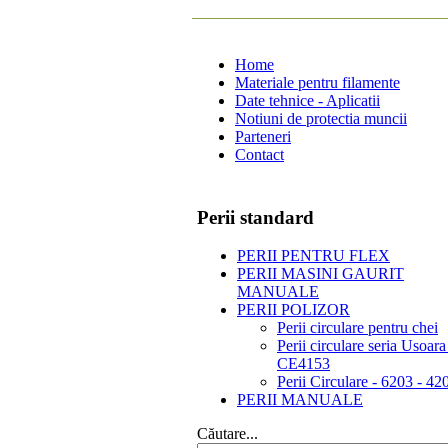
Home
Materiale pentru filamente
Date tehnice - Aplicatii
Notiuni de protectia muncii
Parteneri
Contact
Perii standard
PERII PENTRU FLEX
PERII MASINI GAURIT
MANUALE
PERII POLIZOR
Perii circulare pentru chei
Perii circulare seria Usoara
CE4153
Perii Circulare - 6203 - 42
PERII MANUALE
Căutare...