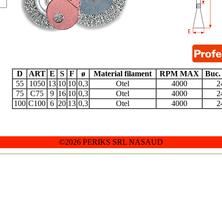
D
ART
E
S
F
ø
Material filament
RPM MAX
Buc.
55
1050
13
10
10
0,3
Otel
4000
2
75
C75
9
16
10
0,3
Otel
4000
2
100
C100
6
20
13
0,3
Otel
4000
2
©2026 PERIKS SRL NASAUD