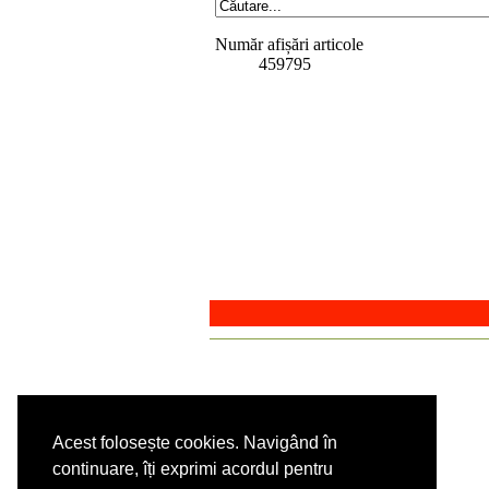
Număr afișări articole
459795
Acest folosește cookies. Navigând în
continuare, îți exprimi acordul pentru