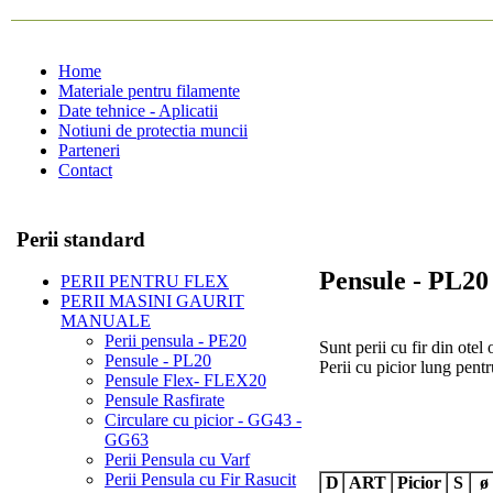
Home
Materiale pentru filamente
Date tehnice - Aplicatii
Notiuni de protectia muncii
Parteneri
Contact
Perii standard
Pensule - PL20
PERII PENTRU FLEX
PERII MASINI GAURIT
MANUALE
Perii pensula - PE20
Sunt perii cu fir din otel 
Pensule - PL20
Perii cu picior lung pentr
Pensule Flex- FLEX20
Pensule Rasfirate
Circulare cu picior - GG43 -
GG63
Perii Pensula cu Varf
Perii Pensula cu Fir Rasucit
D
ART
Picior
S
ø