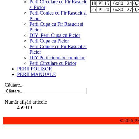
Perii Circulare cu Fir Rasucit
18
PL15
6x80
24
0,
si Picior
25
PL20
6x80
27
0,
Perii Conice cu Fir Rasucit si
Picior
Perii Cupa cu Fir Rasucit si
Picior
DIY- Perii Cupa cu Picior
Perii Cupa cu Picior
Perii Conice cu Fir Rasucit si
Picior
DIY Perii circulare cu picior
Perii Circulare cu Picior
PERII POLIZOR
PERII MANUALE
Căutare...
Număr afișări articole
459919
©2026 